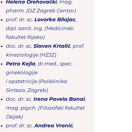
Helena Orehovački
, mag.
pharm. (DZ Zagreb Centar)
prof. dr. sc.
Lovorka Bilajac
,
dipl. sanit.
ing.
(Medicinski
fakultet Rijeka)
doc. dr. sc.
Slaven Krtalić
, prof.
kineziologije
(HZJZ)
Petra Kejla
, dr.med., spec.
ginekologije
i
opstetricije
(Poliklinika
Sinteza, Zagreb)
doc. dr. sc.
Irena Pavela Banai
,
mag. psych. (Filozofski fakultet
Osijek)
prof. dr. sc.
Andrea Vranić
,