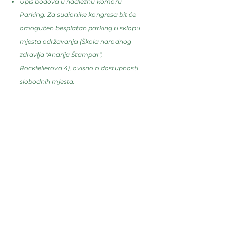
Upis bodova u nadležnu komoru
Parking: Za sudionike kongresa bit će
omogućen besplatan parking u sklopu
mjesta održavanja (Škola narodnog
zdravlja "Andrija Štampar",
Rockfellerova 4), ovisno o dostupnosti
slobodnih mjesta.
Uvjeti otkazivanja kotizacije: Otkaz
kotizacije mora biti poslan pismenim
putem tehničkom organizatoru
(
partner@certitour.com
) najkasnije 7
dana prije početka kongresa, nakon
čega neće biti terećenja. Za sve detalje o
uvjetima otkazivanja obratite se izravno
tehničkom organizatoru Certitour.
Postani dio
kongresnog
programa