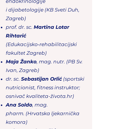
endokrinologije
i
dijabetologije
(KB Sveti Duh,
Zagreb)
prof. dr. sc.
Martina Lotar
Rihtarić
(Edukacijsko‑rehabilitacijski
fakultet Zagreb)
Maja Žanko
, mag. nutr.
(PB Sv.
Ivan, Zagreb)
dr. sc.
Sebastijan Orlić
(sportski
nutricionist, fitness instruktor;
osnivač
kvaliteta-života.hr)
Ana Soldo
, mag.
pharm.
(Hrvatska ljekarnička
komora)