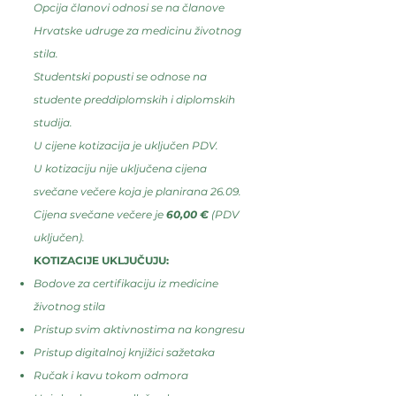
Opcija
članovi
odnosi se na članove
Hrvatske udruge za medicinu životnog
stila.
Studentski popusti se odnose na
studente preddiplomskih i diplomskih
studija.
U cijene kotizacija je uključen PDV.
U kotizaciju nije uključena cijena
svečane večere koja je planirana 26.09.
Cijena svečane večere je
60,00 €
(PDV
uključen).
KOTIZACIJE UKLJUČUJU:
Bodove za certifikaciju iz medicine
životnog stila
Pristup svim aktivnostima na kongresu
Pristup digitalnoj knjižici sažetaka
Ručak i kavu tokom odmora