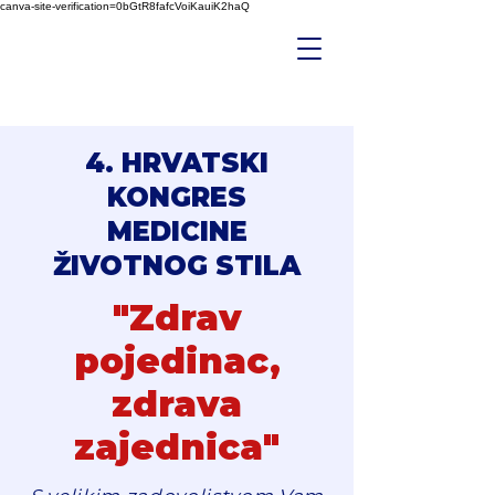
canva-site-verification=0bGtR8fafcVoiKauiK2haQ
4. HRVATSKI
KONGRES
MEDICINE
ŽIVOTNOG STILA
"Zdrav
pojedinac,
zdrava
zajednica"