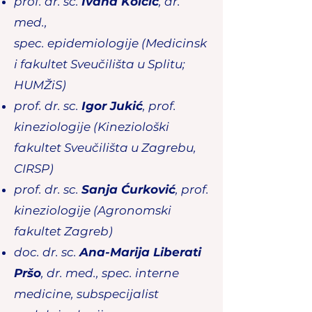
prof. dr. sc.
Ivana Kolčić
, dr.
med.,
spec.
epidemiologije
(Medicinsk
i fakultet Sveučilišta u Splitu;
HUMŽiS)
prof. dr. sc.
Igor Jukić
, prof.
kineziologije
(Kineziološki
fakultet Sveučilišta u Zagrebu,
CIRSP)
prof. dr. sc.
Sanja Ćurković
, prof.
kineziologije (Agronomski
fakultet Zagreb)
doc. dr. sc.
Ana-Marija Liberati
Pršo
, dr.
med., spec. interne
medicine,
subspecijalist