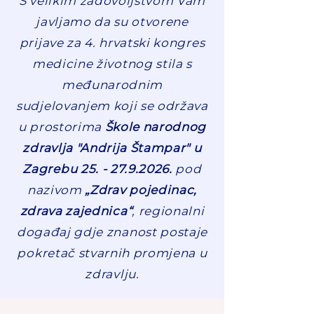
S velikim zadovoljstvom Vam
javljamo da su otvorene
prijave za 4. hrvatski kongres
medicine životnog stila s
međunarodnim
sudjelovanjem koji se održava
u prostorima
Škole narodnog
zdravlja "Andrija Štampar" u
Zagrebu
25. - 27.9.2026
.
pod
nazivom
„Zdrav pojedinac,
zdrava zajednica“
, regionalni
događaj gdje znanost postaje
pokretač stvarnih promjena u
zdravlju.